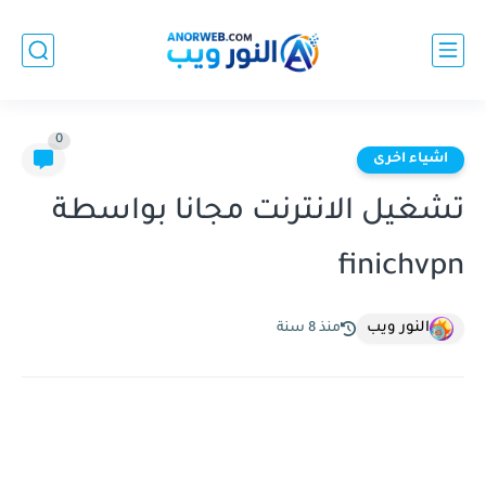
0
اشياء اخرى
تشغيل الانترنت مجانا بواسطة
finichvpn
النور ويب
منذ 8 سنة