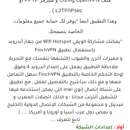
ملف Config OpenVPN و سيرفر PPTP أو
L2TP/IPsec ) .
وهذا التطبيق ايضا
*
يوفر لك حماية جميع معلومات
الخاصة بتصفحك
*
يمكنك مشاركة الويفي Wifi Hotspot من جهاز أندرويد
بإستعمال تطبيق FinchVPN
و مميزات أخرى والعيوب إكتشفها بنفسك مع التجربة
ملاحظة التطبيق يعمل على إصدار أندرويد 4 وفوق .
لوحة التحكم الخاصة بالتطبيق FinchVPN سهل التعامل
معها و مع ذلك سأشرح بالتفصيل لممل , مع تطبيق
على شبكة إتصال إنوي inwi التي يمكن إستخدمه فيها
لتشغيل أنترنت مجانا ؛ و كذلك اتصلات المغرب و
ميديتل و مجموعة من الشبكات الإتصال الدولية (الخليج
و بعض دول غرب آسيا و أوروبا و أمريكا .....)
تابع لتعرف ....
أولا :
إعدادات الشبكة