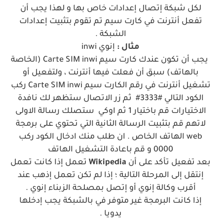
لكل شبكة إتصال إعدادات خاص بها و لهذا يجب أن
تفعل أنترنت في كارت سيم تم تقوم بتثبيت إعدادات
الشبكة .
مثال :
إنوي inwi
يجب أن تكون عندك كارت سيم Carte SIM inwi (الخاصة
بالهاتف) سبق أن فعلت فيها أنترنت ، ولتفعيل أو
تشغيل أنترنت في رقم الكارت سيم Carte SIM inwi ركب
الكود التالي #3333# ثم زر الاتصال ستظهر لك نافدة
الاختيارات قم باختيار 1 ثم اوكي ستصلك رسالة الاولى
لاتهم قم بتثبيت الرسالة الثانية التي تحتوي على برمجة
web الهاتف الخاص . ان طلب منك ادخال الكود ركب
0000 و قم باعادة التشغيل الهاتف
بعد تفعيل تأكد على أن
Wikipedia
تعمل إذا كانت تعمل
إنتقل إلى المرحلة التالية ؛ إذا لم تكن تعمل إذهب عند
أقرب وكالة إنوي أو إتصل بمصلحة الزبناء إنوي .
إذا كانت البرمجة غير متوفر في بالشبكة يجب إدخلها
يدويا .