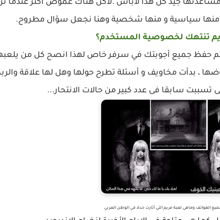
 مساعدتها جيد كل هذا لابأس .لاكن هناك غموض أكثر عندما تر
ة...منها سياسية و منها شخصية وهنا نجعل سؤال مطروح.
يم تنتهك لخصوصية المستخدم؟
 حفظ جميع أجوبتك في سرفر خاص لهذا انصح كل من يلعبها
ضها ، بدأت
مخاويف و أسئلة تطرح حولها وهل لها علاقة والربط
ى تسببت سابقا فى عدد كبير من حالات الانتحار...
يع الهواتف وماهي لعبة مريم التي أثارت جدلا في الوطن العربي