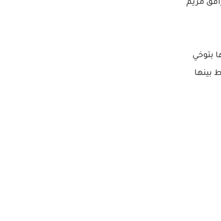
افق مريم
 بتوخي
 بينها