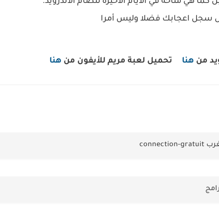
ل كما هي متاحة في الايام الأخيرة لنضام الاندرويد.
ل سجل اعجابك فضلا وليس أمرا
ويد من
هنا
تحميل لعبة مريم للأيفون من
هنا
conne
امج