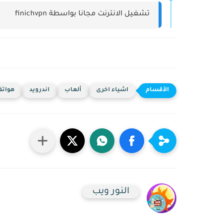
تشغيل الانترنت مجانا بواسطة finichvpn
اشياء اخرى
ألعاب
اندرويد
هواتف
النور ويب