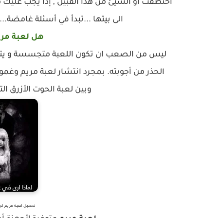
اختطفت او الشيئ من هذا القبيل , إذا يجب عليك
الى بيتها ...تبدأ في أسئلة غامض
هل لعبة مر
ليس من الصعب ان تكون اللعبة متجسسة و يتم
الحذر من أجوبته.
بمجرد انتشار لعبة مريم وغمو
وبين لعبة الحوت الأزرق الت
تحميل لعبة مريم لجم