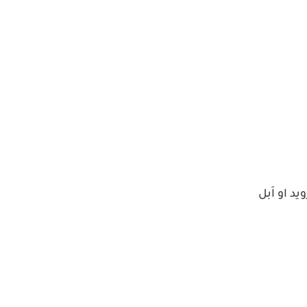
د او اَبل