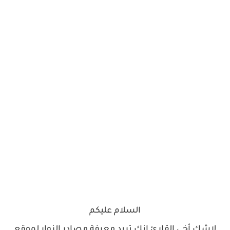
السلام عليكم
لاشك أخي القارئ انك تريد معرفة مصادر الزوار لموقع