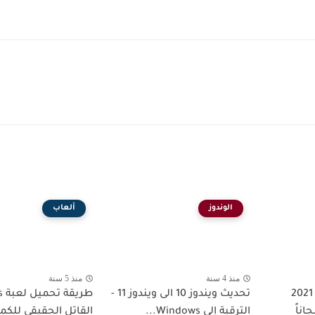
الوندوز
ألعاب
منذ 4 سنة
منذ 5 سنة
تحميل متصفح اوبرا 2021
تحديث ويندوز 10 الى ويندوز 11 -
طر
 على vpn مجاناً
الترقية إلى Windows...
القاتل الحقيقي للكمب