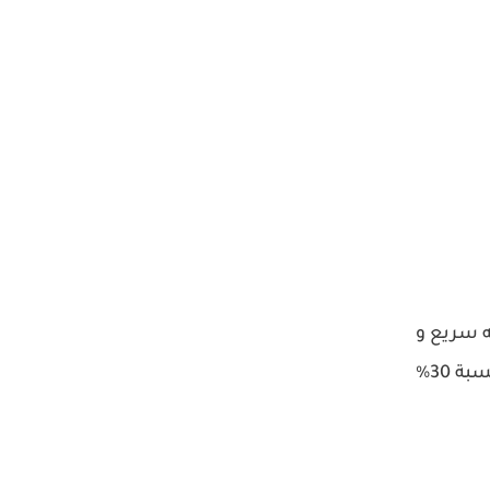
ه سريع و
خفيف جدً , مع الرغم من تقليل استهلاك موارد الجهاز كذاكرة الوصول العشوائي , ويجدر بالذكر انه قد يصل الى نسبة 30%