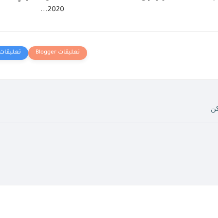
2020...
كن