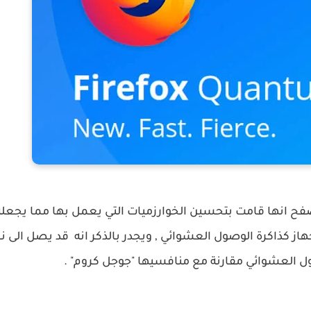
ح انها قامت بتحسين الخوارزميات التي يعمل بها مما يجعل
ول العشوائي مقارنة مع منافسيها "جوجل كروم" .