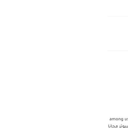
يقة تحميل لعبة among us
يوتر مجانا