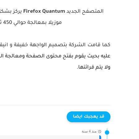
المتصفح الجديد
Firefox Quantum
يركز بشك
موزيلا بمعالجة حوالي 450 ثغرة كانت قد ظهرت في نسخ فايرفوكس سابقاً .
كما قامت الشركة بتصميم الواجهة خفيفة و انيقة جدا م
عليه بحيث يقوم بفتح محتوى الصفحة ومعالجة الصور
ولا يتم قرائتها.
قد يعجبك ايضا
منذ 4 سنة