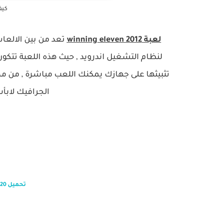
كيفية
لعبة
winning eleven 2012
تعد من بين الالعاب
تثبيثها على جهازك يمكنك اللعب مباشرة , من ممي
الجرافيك لابأس
تحميل we2012 apk mod 2020 للاندرويد اخر اصدار