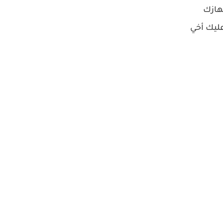
هازك
عليك أخي