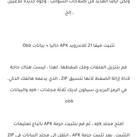
ولكن أيضا العديد من إصلاحات الشوائب ، وجوه جديدة للاعبين
، إلخ.
تثبيت فيفا 21 للاندرويد APK حاليا + بيانات Obb
قم بتنزيل الملفات وفك ضغطها. لهذا ، ليست هناك حاجة
لأداة إزالة الضغط لأنها تنسيق ZIP ، الذي يدعمه هاتفك الذكي.
في الرمز البريدي سيكون لديك ثلاثة مجلدات ؛ apk والبيانات
obb.
افتح مجلد apk ، ثم قم بتثبيت حزمة APK باتباع تعليمات
التثبيت. بعد تثبيت حزمة APK ، انتقل إلى مجلد البيانات في ZIP