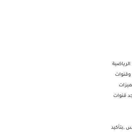
الرياضية
وقنوات
ميزات
د قنوات
س ,بتأكيد