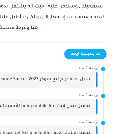
سيعجبك , وستدمن عليه , حيث انه يشتغل بدو
لمدة معينة و يتم إقافها, الان و لكي لا أطيل عليك نترك
هنا
وفرجة ممتعة ل
قد يعجبك ايضا
منذ 2 سنة
تنزيل لعبة دريم ليج سوكر 2023 Dream League Soccer
منذ 2 سنة
تحميل ببجي لايت pubg mobile lite للأجهزة الضعيفة للاندرويد والحاسوب
منذ 2 سنة
تحميل وشرح لعبة Hello neighbor اخر اصدار للاندرويد