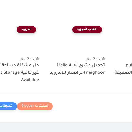
العاب اندرويد
اندرويد
منذ 2 سنة
منذ 2 سنة
ي لايت pubg
تحميل وشرح لعبة Hello
حل مشكلة مساحة ال
أجهزة الضعيفة
neighbor اخر اصدار للاندرويد
غير كافية orage
Available