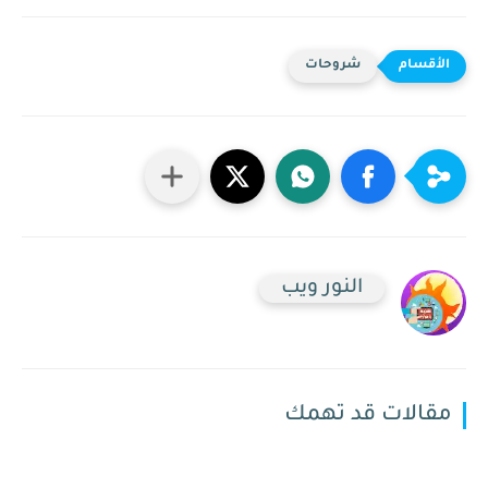
شروحات
النور ويب
مقالات قد تهمك