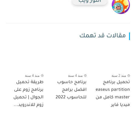
النور ويب
مقالات قد تهمك
منذ 2 سنة
منذ 4 سنة
منذ 4 سنة
تحميل برنامج
برنامج حاسوب
طريقة تحميل
easeus partition
افضل برامج
برنامج زوم على
master كامل من
للحاسوب 2022
الجوال | تحميل
ميديا فاير
زوم للاندرويد...