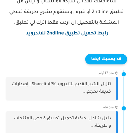
ستواجهك تعد الى شركة الواتساب و ليس من
تطبيق
2ndline أو غيره
, وسنقوم بشرح طريقة تخطي
المشكلة بالتفصيل ان اردت فقط اترك لي تعليق.
رابط تحميل
تطبيق
2ndline للاندرويد
قد يعجبك ايضا
منذ 17 أيام
تنزيل الشير القديم للأندرويد Shareit APK | إصدارات
قديمة بحجم...
منذ عام
دليل شامل: كيفية تحميل تطبيق فحص المنتجات
و طريقة...