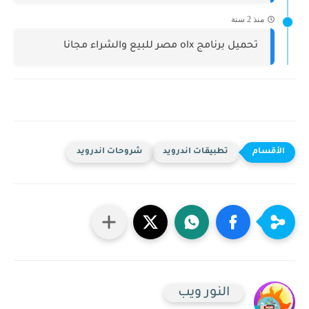
منذ 2 سنة
تحميل برنامج olx مصر للبيع والشراء مجانا
تطبيقات اندرويد
شروحات اندرويد
النور ويب