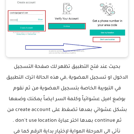
بحيث عند فتح التطبيق تظهر لك صفحة التسجيل
الدخول او تسجيل العضوية ,في هذه الحالة اترك التطبيق
في التبويبة الخاصة بتسجيل العضوية من ثم نقوم
بوضع اميل عشوائياً وكلمة السر ايضاً يمكنك وضعها
بشكل عشوائي بعدها تضغط على create account من
ثم continue بعدها اختر عبارة don't use location .
نأتي الى المرحلة المواية لإختيار بداية الرقم كما في