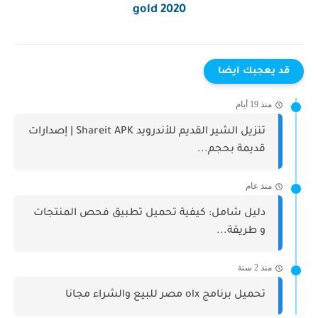
gold 2020
قد يعجبك ايضا
منذ 19 أيام
تنزيل الشير القديم للأندرويد Shareit APK | إصدارات
قديمة بحجم...
منذ عام
دليل شامل: كيفية تحميل تطبيق فحص المنتجات
و طريقة...
منذ 2 سنة
تحميل برنامج olx مصر للبيع والشراء مجانا