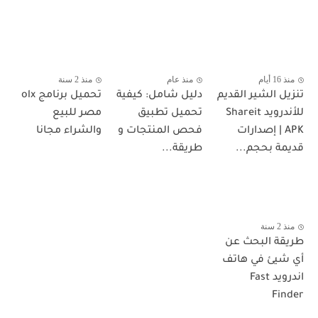
منذ 16 أيام
منذ عام
منذ 2 سنة
تنزيل الشير القديم
دليل شامل: كيفية
تحميل برنامج olx
للأندرويد Shareit
تحميل تطبيق
مصر للبيع
APK | إصدارات
فحص المنتجات و
والشراء مجانا
قديمة بحجم...
طريقة...
منذ 2 سنة
طريقة البحث عن
أي شيئ في هاتف
اندرويد Fast
Finder