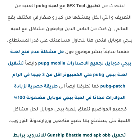
لنتحدث عن
تطبيق
GFX Tool
مع
لعبة pubg
الغنية عن
التعريف و التي الكل يعشقها من كبار و صغار في مختلف بقع
العالم , إن كنت من الناس الذين يواجهون مشاكل مع لعبة
ببجي موبايل فنحن هنا لنحاول مساعدتك على قدر المستطاع ,
فقمنا سابقاً بنشر موضوع حول
حل مشكلة عدم فتح لعبة
ببجي موبايل لجميع الاصدارات pupg mobile
وايضاً
تشغيل
لعبة ببجي pubg علي الكمبيوتر اقل من 3 جيجا في الرام
pubg-patch
كما تطرقنا ايضاً الى
طريقة حصرية لزيادة
الدولارات مجانا في لعبة ببجي موبايل مضمونة 100%
فجميع المواضيع تتعلق بلعبة ببجي موبايل لحل مشاكل
اللعبة حتى يستمتع بها جميع متابعين وزوارمدونة النور ويب.
تحميل Gunship Bbattle mod apk obb للاندرويد برابط